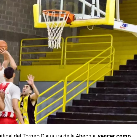
ifinal del Torneo Clausura de la Abech al
vencer como