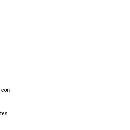
a con
tes.