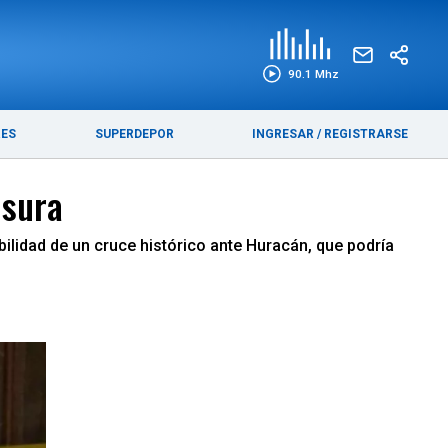
EDICIÓN IMPRESA
FUNEBRES
90.1 Mhz
RES
SUPERDEPOR
INGRESAR
/
REGISTRARSE
usura
ilidad de un cruce histórico ante Huracán, que podría