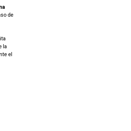
na
aso de
ita
 la
nte el