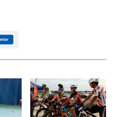
entar