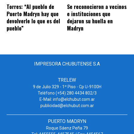
Torres: “Al pueblo de
Se reconocieron a vecinos
Puerto Madryn hay que
e instituciones que
devolverle lo que es del
dejaron su huella en
pueblo”
Madryn
IMPRESORA CHUBUTENSE S.A
TRELEW
9 de Julio 329 - 1º Piso - Cp U-9100H
Teléfono (+54) 280 4434 802/3
E-Mail: info@elchubut.com.ar
publicidad@elchubut.com.ar
PUERTO MADRYN
Roque Sáenz Peña 79