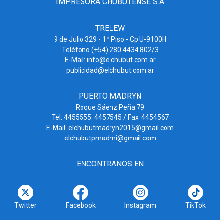
IMPRESORA CHUBUTENSE S.A
TRELEW
9 de Julio 329 - 1º Piso - Cp U-9100H
Teléfono (+54) 280 4434 802/3
E-Mail: info@elchubut.com.ar
publicidad@elchubut.com.ar
PUERTO MADRYN
Roque Sáenz Peña 79
Tel: 4455555. 4457545 / Fax: 4454567
E-Mail: elchubutmadryn2015@gmail.com
elchubutpmadmi@gmail.com
ENCONTRANOS EN
Twitter
Facebook
Instagram
TikTok