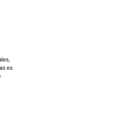
ales,
ias es
e