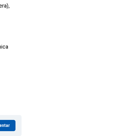
ra),
nica
e
entar