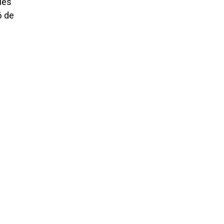
les
6 de