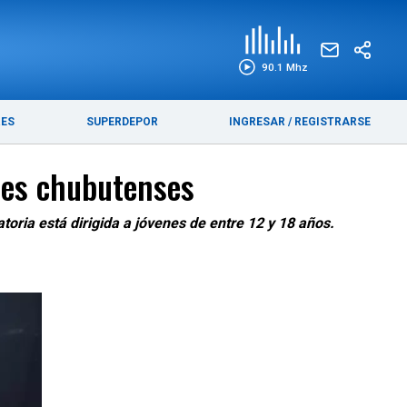
EDICIÓN IMPRESA
FUNEBRES
90.1 Mhz
RES
SUPERDEPOR
INGRESAR
/
REGISTRARSE
ales chubutenses
oria está dirigida a jóvenes de entre 12 y 18 años.