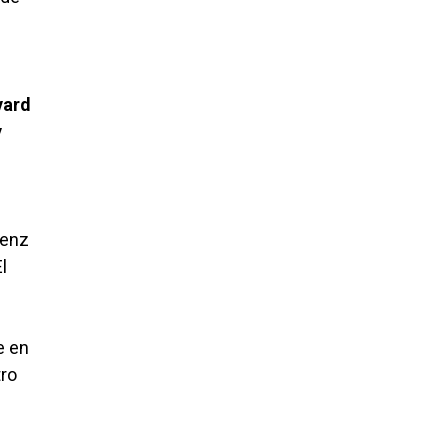
vard
y
áenz
l
e en
tro