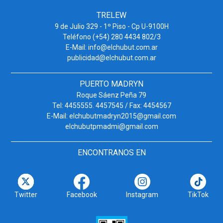
TRELEW
9 de Julio 329 - 1º Piso - Cp U-9100H
Teléfono (+54) 280 4434 802/3
E-Mail: info@elchubut.com.ar
publicidad@elchubut.com.ar
PUERTO MADRYN
Roque Sáenz Peña 79
Tel: 4455555. 4457545 / Fax: 4454567
E-Mail: elchubutmadryn2015@gmail.com
elchubutpmadmi@gmail.com
ENCONTRANOS EN
Twitter
Facebook
Instagram
TikTok