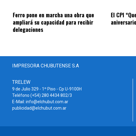
Ferro pone en marcha una obra que
El CPI “Qu
ampliará su capacidad para recibir
aniversari
delegaciones
IMPRESORA CHUBUTENSE S.A
TRELEW
9 de Julio 329 - 1º Piso - Cp U-9100H
Teléfono (+54) 280 4434 802/3
E-Mail: info@elchubut.com.ar
publicidad@elchubut.com.ar