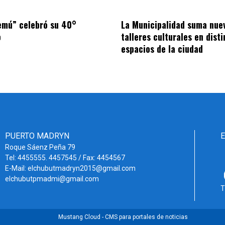
emú” celebró su 40°
La Municipalidad suma nue
o
talleres culturales en disti
espacios de la ciudad
PUERTO MADRYN
Roque Sáenz Peña 79
Tel: 4455555. 4457545 / Fax: 4454567
E-Mail: elchubutmadryn2015@gmail.com
elchubutpmadmi@gmail.com
T
Mustang Cloud - CMS para portales de noticias