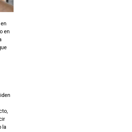
 en
so en
a
que
ciden
cto,
cir
 la