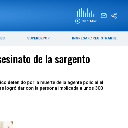
EDICIÓN IMPRESA
FUNEBRES
90.1 Mhz
RES
SUPERDEPOR
INGRESAR
/
REGISTRARSE
sesinato de la sargento
ico detenido por la muerte de la agente policial el
e se logró dar con la persona implicada a unos 300