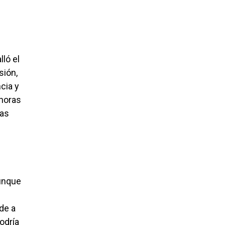
ló el
sión,
cia y
 horas
las
aunque
de a
odría