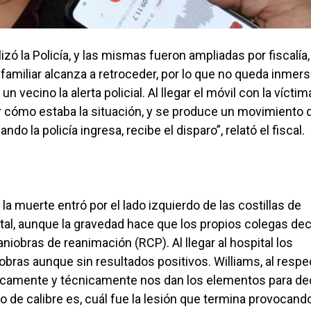
izó la Policía, y las mismas fueron ampliadas por fiscalía,
n familiar alcanza a retroceder, por lo que no queda inmer
n vecino la alerta policial. Al llegar el móvil con la víctim
er cómo estaba la situación, y se produce un movimiento 
ando la policía ingresa, recibe el disparo”, relató el fiscal.
la muerte entró por el lado izquierdo de las costillas de
ital, aunque la gravedad hace que los propios colegas de
aniobras de reanimación (RCP). Al llegar al hospital los
ras aunque sin resultados positivos. Williams, al respe
dicamente y técnicamente nos dan los elementos para de
po de calibre es, cuál fue la lesión que termina provocando