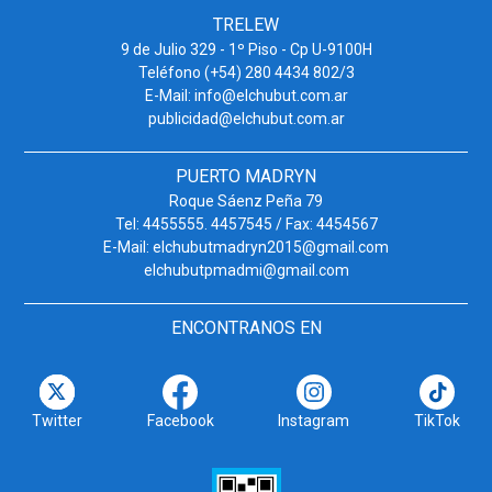
TRELEW
9 de Julio 329 - 1º Piso - Cp U-9100H
Teléfono (+54) 280 4434 802/3
E-Mail: info@elchubut.com.ar
publicidad@elchubut.com.ar
PUERTO MADRYN
Roque Sáenz Peña 79
Tel: 4455555. 4457545 / Fax: 4454567
E-Mail: elchubutmadryn2015@gmail.com
elchubutpmadmi@gmail.com
ENCONTRANOS EN
Twitter
Facebook
Instagram
TikTok