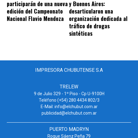
participarán de una nueva
y Buenos Aires:
edición del Campeonato
desarticularon una
Nacional Flavio Mendoza
organización dedicada al
tráfico de drogas
sintéticas
IMPRESORA CHUBUTENSE S.A
TRELEW
9 de Julio 329 - 1º Piso - Cp U-9100H
Teléfono (+54) 280 4434 802/3
E-Mail: info@elchubut.com.ar
publicidad@elchubut.com.ar
PUERTO MADRYN
Roque Sáenz Peña 79