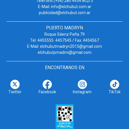
Teléfono (+54) 280 4434 802/3
E-Mail: info@elchubut.com.ar
publicidad@elchubut.com.ar
PUERTO MADRYN
Roque Sáenz Peña 79
Tel: 4455555. 4457545 / Fax: 4454567
E-Mail: elchubutmadryn2015@gmail.com
elchubutpmadmi@gmail.com
ENCONTRANOS EN
Twitter
Facebook
Instagram
TikTok