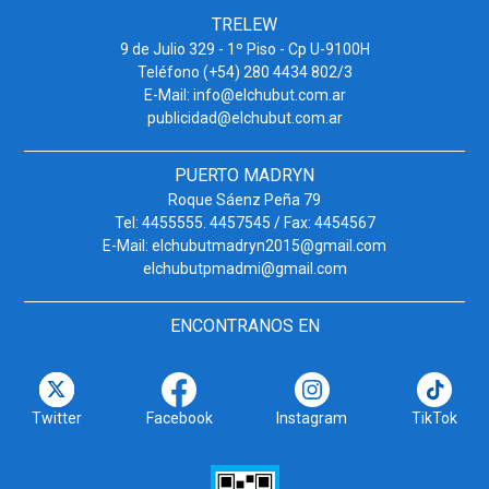
TRELEW
9 de Julio 329 - 1º Piso - Cp U-9100H
Teléfono (+54) 280 4434 802/3
E-Mail: info@elchubut.com.ar
publicidad@elchubut.com.ar
PUERTO MADRYN
Roque Sáenz Peña 79
Tel: 4455555. 4457545 / Fax: 4454567
E-Mail: elchubutmadryn2015@gmail.com
elchubutpmadmi@gmail.com
ENCONTRANOS EN
Twitter
Facebook
Instagram
TikTok