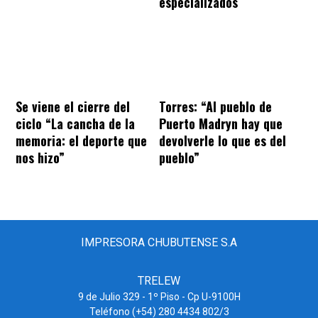
especializados
Se viene el cierre del
Torres: “Al pueblo de
ciclo “La cancha de la
Puerto Madryn hay que
memoria: el deporte que
devolverle lo que es del
nos hizo”
pueblo”
IMPRESORA CHUBUTENSE S.A
TRELEW
9 de Julio 329 - 1º Piso - Cp U-9100H
Teléfono (+54) 280 4434 802/3