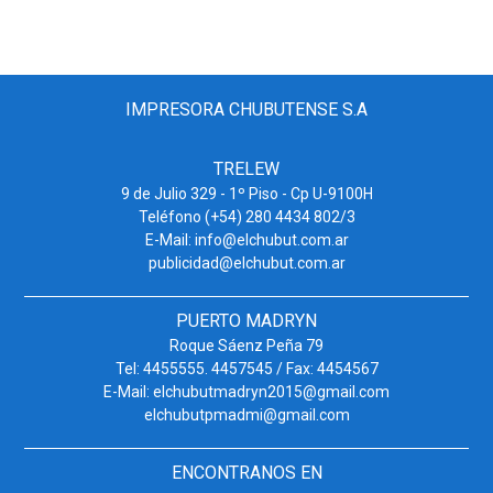
IMPRESORA CHUBUTENSE S.A
TRELEW
9 de Julio 329 - 1º Piso - Cp U-9100H
Teléfono (+54) 280 4434 802/3
E-Mail: info@elchubut.com.ar
publicidad@elchubut.com.ar
PUERTO MADRYN
Roque Sáenz Peña 79
Tel: 4455555. 4457545 / Fax: 4454567
E-Mail: elchubutmadryn2015@gmail.com
elchubutpmadmi@gmail.com
ENCONTRANOS EN