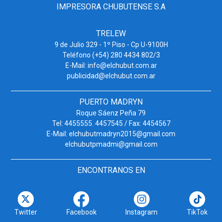
IMPRESORA CHUBUTENSE S.A
TRELEW
9 de Julio 329 - 1º Piso - Cp U-9100H
Teléfono (+54) 280 4434 802/3
E-Mail: info@elchubut.com.ar
publicidad@elchubut.com.ar
PUERTO MADRYN
Roque Sáenz Peña 79
Tel: 4455555. 4457545 / Fax: 4454567
E-Mail: elchubutmadryn2015@gmail.com
elchubutpmadmi@gmail.com
ENCONTRANOS EN
Twitter
Facebook
Instagram
TikTok