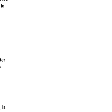
 la
e
ter
s.
 la