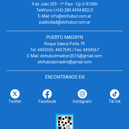
9 de Julio 329 - 1º Piso - Cp U-9100H
Teléfono (+54) 280 4434 802/3
E-Mail: info@elchubut.com.ar
publicidad@elchubut.com.ar
PUERTO MADRYN
Roque Sáenz Peña 79
Tel: 4455555. 4457545 / Fax: 4454567
E-Mail: elchubutmadryn2015@gmail.com
elchubutpmadmi@gmail.com
ENCONTRANOS EN
Twitter
Facebook
Instagram
TikTok