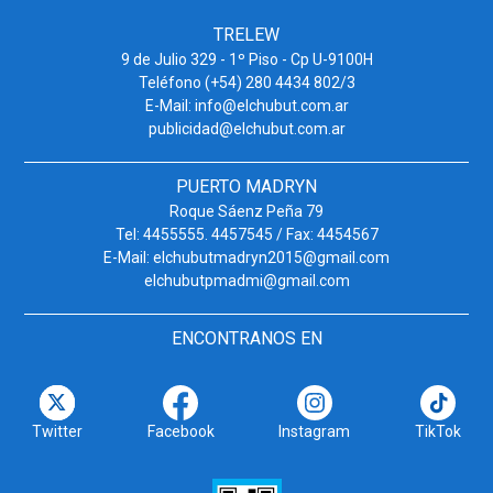
TRELEW
9 de Julio 329 - 1º Piso - Cp U-9100H
Teléfono (+54) 280 4434 802/3
E-Mail: info@elchubut.com.ar
publicidad@elchubut.com.ar
PUERTO MADRYN
Roque Sáenz Peña 79
Tel: 4455555. 4457545 / Fax: 4454567
E-Mail: elchubutmadryn2015@gmail.com
elchubutpmadmi@gmail.com
ENCONTRANOS EN
Twitter
Facebook
Instagram
TikTok