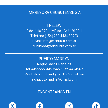
IMPRESORA CHUBUTENSE S.A
TRELEW
9 de Julio 329 - 1º Piso - Cp U-9100H
Teléfono (+54) 280 4434 802/3
E-Mail: info@elchubut.com.ar
publicidad@elchubut.com.ar
PUERTO MADRYN
Roque Sáenz Peña 79
Tel: 4455555. 4457545 / Fax: 4454567
E-Mail: elchubutmadryn2015@gmail.com
elchubutpmadmi@gmail.com
ENCONTRANOS EN