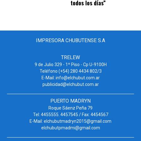
todos los días”
IMPRESORA CHUBUTENSE S.A
TRELEW
9 de Julio 329 - 1º Piso - Cp U-9100H
Teléfono (+54) 280 4434 802/3
E-Mail: info@elchubut.com.ar
publicidad@elchubut.com.ar
PUERTO MADRYN
Roque Sáenz Peña 79
Tel: 4455555. 4457545 / Fax: 4454567
E-Mail: elchubutmadryn2015@gmail.com
elchubutpmadmi@gmail.com