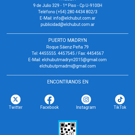
9 de Julio 329 - 1º Piso - Cp U-9100H
Teléfono (+54) 280 4434 802/3
E-Mail: info@elchubut.com.ar
publicidad@elchubut.com.ar
PUERTO MADRYN
Roque Sáenz Peña 79
Tel: 4455555. 4457545 / Fax: 4454567
E-Mail: elchubutmadryn2015@gmail.com
elchubutpmadmi@gmail.com
ENCONTRANOS EN
Twitter
Facebook
Instagram
TikTok