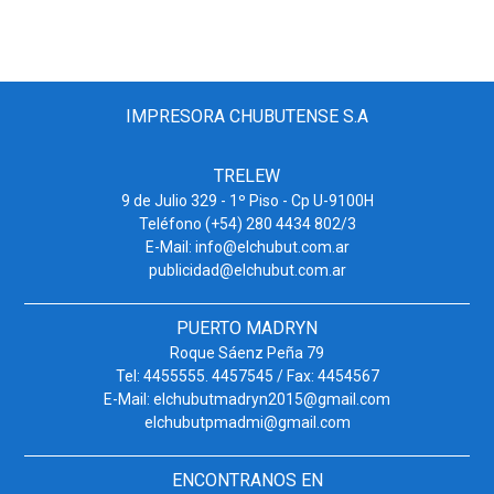
IMPRESORA CHUBUTENSE S.A
TRELEW
9 de Julio 329 - 1º Piso - Cp U-9100H
Teléfono (+54) 280 4434 802/3
E-Mail: info@elchubut.com.ar
publicidad@elchubut.com.ar
PUERTO MADRYN
Roque Sáenz Peña 79
Tel: 4455555. 4457545 / Fax: 4454567
E-Mail: elchubutmadryn2015@gmail.com
elchubutpmadmi@gmail.com
ENCONTRANOS EN