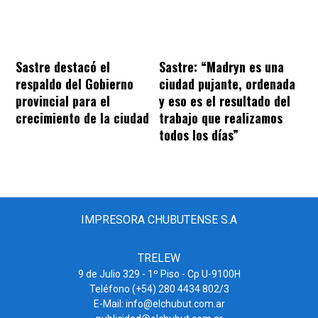
Sastre destacó el
Sastre: “Madryn es una
respaldo del Gobierno
ciudad pujante, ordenada
provincial para el
y eso es el resultado del
crecimiento de la ciudad
trabajo que realizamos
todos los días”
IMPRESORA CHUBUTENSE S.A
TRELEW
9 de Julio 329 - 1º Piso - Cp U-9100H
Teléfono (+54) 280 4434 802/3
E-Mail: info@elchubut.com.ar