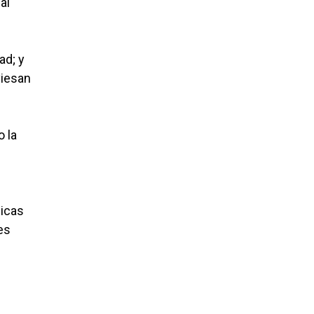
al
ad; y
viesan
 la
licas
es
l