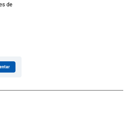
nes de
entar