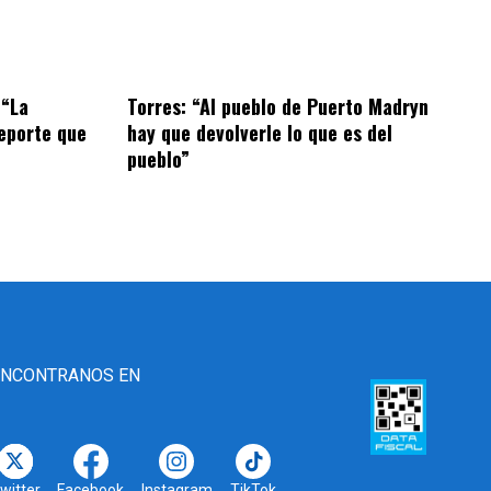
 “La
Torres: “Al pueblo de Puerto Madryn
eporte que
hay que devolverle lo que es del
pueblo”
ENCONTRANOS EN
witter
Facebook
Instagram
TikTok