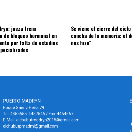
ryn: jueza frena
Se viene el cierre del ciclo
o de bloqueo hormonal en
cancha de la memoria: el d
ente por falta de estudios
nos hizo”
pecializados
PUERTO MADRYN
Roque Sáenz Peña 79
Tel: 4455555. 4457545 / Fax: 4454567
E-Mail: elchubutmadryn2015@gmail.com
elchubutpmadmi@gmail.com
T