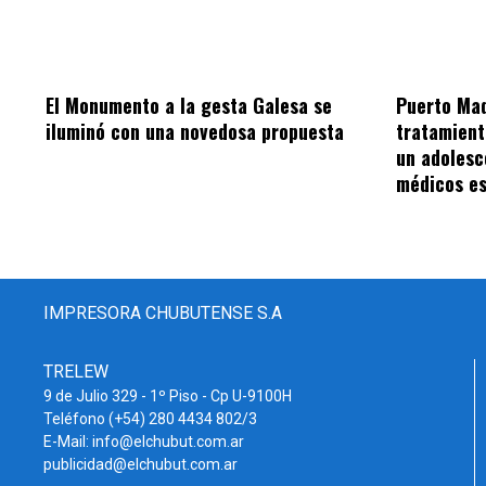
El Monumento a la gesta Galesa se
Puerto Mad
iluminó con una novedosa propuesta
tratamient
un adolesc
médicos es
IMPRESORA CHUBUTENSE S.A
TRELEW
9 de Julio 329 - 1º Piso - Cp U-9100H
Teléfono (+54) 280 4434 802/3
E-Mail: info@elchubut.com.ar
publicidad@elchubut.com.ar