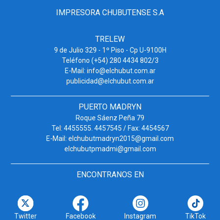
IMPRESORA CHUBUTENSE S.A
TRELEW
9 de Julio 329 - 1º Piso - Cp U-9100H
Teléfono (+54) 280 4434 802/3
E-Mail: info@elchubut.com.ar
publicidad@elchubut.com.ar
PUERTO MADRYN
Roque Sáenz Peña 79
Tel: 4455555. 4457545 / Fax: 4454567
E-Mail: elchubutmadryn2015@gmail.com
elchubutpmadmi@gmail.com
ENCONTRANOS EN
Twitter
Facebook
Instagram
TikTok