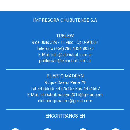
IMPRESORA CHUBUTENSE S.A
TRELEW
9 de Julio 329 - 1º Piso - Cp U-9100H
Teléfono (+54) 280 4434 802/3
E-Mail: info@elchubut.com.ar
publicidad@elchubut.com.ar
PUERTO MADRYN
Roque Sáenz Peña 79
Tel: 4455555. 4457545 / Fax: 4454567
E-Mail: elchubutmadryn2015@gmail.com
elchubutpmadmi@gmail.com
ENCONTRANOS EN