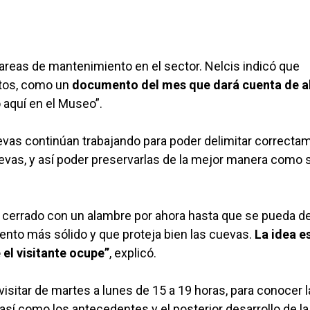
areas de mantenimiento en el sector. Nelcis indicó que
tos, como un
documento del mes que dará cuenta de a
 aquí en el Museo”.
vas continúan trabajando para poder delimitar correcta
evas, y así poder preservarlas de la mejor manera como s
errado con un alambre por ahora hasta que se pueda def
nto más sólido y que proteja bien las cuevas.
La idea e
 el visitante ocupe”
, explicó.
sitar de martes a lunes de 15 a 19 horas, para conocer l
así como los antecedentes y el posterior desarrollo de la