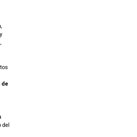
,
y
o
,
ntos
 de
a
 del