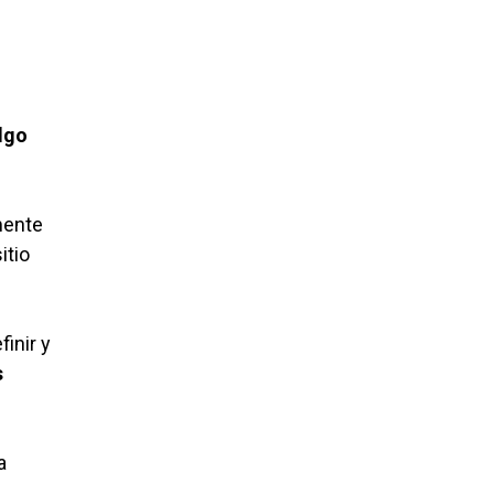
lgo
mente
itio
inir y
s
a