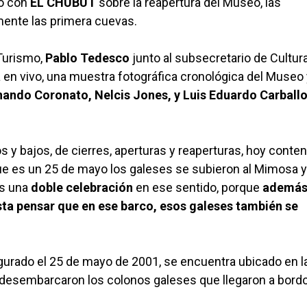
gó con
EL CHUBUT
sobre la reapertura del Museo, las
mente las primera cuevas.
 Turismo,
Pablo Tedesco
junto al subsecretario de Cultura
 en vivo, una muestra fotográfica cronológica del Museo 
nando Coronato, Nelcis Jones, y Luis Eduardo Carball
 bajos, de cierres, aperturas y reaperturas, hoy conte
e es un 25 de mayo los galeses se subieron al Mimosa y
Es una
doble celebración
en ese sentido, porque
además
sta pensar que en ese barco, esos galeses también se
urado el 25 de mayo de 2001, se encuentra ubicado en l
e desembarcaron los colonos galeses que llegaron a bordo