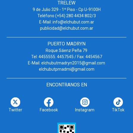
TRELEW
9 de Julio 329 - 1º Piso - Cp U-9100H
Teléfono (+54) 280 4434 802/3
E-Mail: info@elchubut.com.ar
publicidad@elchubut.com.ar
PUERTO MADRYN
Roque Sáenz Peña 79
Tel: 4455555. 4457545 / Fax: 4454567
E-Mail: elchubutmadryn2015@gmail.com
elchubutpmadmi@gmail.com
ENCONTRANOS EN
Twitter
Facebook
Instagram
TikTok