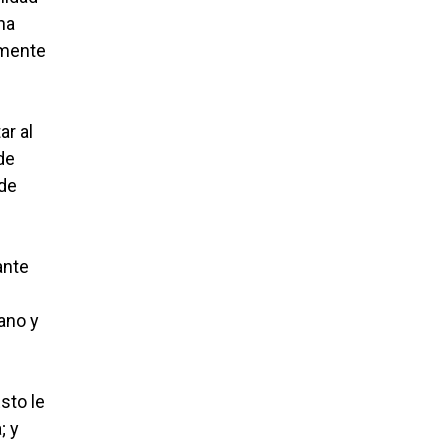
na
lmente
ar al
de
 de
ante
ano y
sto le
; y