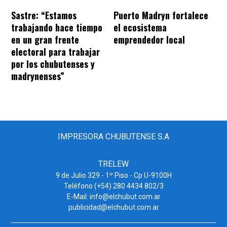
Sastre: “Estamos
Puerto Madryn fortalece
trabajando hace tiempo
el ecosistema
en un gran frente
emprendedor local
electoral para trabajar
por los chubutenses y
madrynenses”
IMPRESORA CHUBUTENSE S.A
TRELEW
9 de Julio 329 - 1º Piso - Cp U-9100H
Teléfono (+54) 280 4434 802/3
E-Mail: info@elchubut.com.ar
publicidad@elchubut.com.ar