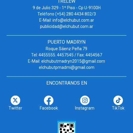
TRELEW
9 de Julio 329 - 1º Piso - Cp U-9100H
Teléfono (+54) 280 4434 802/3
E-Mail: info@elchubut.com.ar
publicidad@elchubut.com.ar
PUERTO MADRYN
Roque Sáenz Peña 79
Tel: 4455555. 4457545 / Fax: 4454567
E-Mail: elchubutmadryn2015@gmail.com
elchubutpmadmi@gmail.com
ENCONTRANOS EN
Twitter
Facebook
Instagram
TikTok