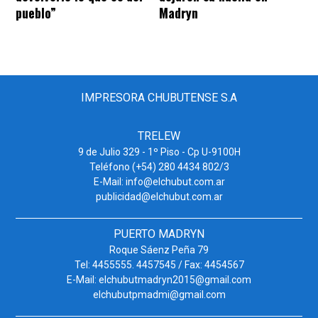
pueblo”
Madryn
IMPRESORA CHUBUTENSE S.A
TRELEW
9 de Julio 329 - 1º Piso - Cp U-9100H
Teléfono (+54) 280 4434 802/3
E-Mail: info@elchubut.com.ar
publicidad@elchubut.com.ar
PUERTO MADRYN
Roque Sáenz Peña 79
Tel: 4455555. 4457545 / Fax: 4454567
E-Mail: elchubutmadryn2015@gmail.com
elchubutpmadmi@gmail.com