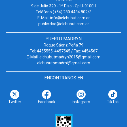
9 de Julio 329 - 1º Piso - Cp U-9100H
Teléfono (+54) 280 4434 802/3
E-Mail: info@elchubut.com.ar
publicidad@elchubut.com.ar
PUERTO MADRYN
Roque Sáenz Peña 79
Tel: 4455555. 4457545 / Fax: 4454567
E-Mail: elchubutmadryn2015@gmail.com
elchubutpmadmi@gmail.com
ENCONTRANOS EN
Twitter
Facebook
Instagram
TikTok