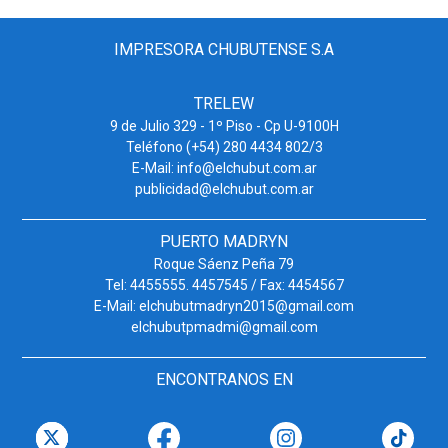
IMPRESORA CHUBUTENSE S.A
TRELEW
9 de Julio 329 - 1º Piso - Cp U-9100H
Teléfono (+54) 280 4434 802/3
E-Mail: info@elchubut.com.ar
publicidad@elchubut.com.ar
PUERTO MADRYN
Roque Sáenz Peña 79
Tel: 4455555. 4457545 / Fax: 4454567
E-Mail: elchubutmadryn2015@gmail.com
elchubutpmadmi@gmail.com
ENCONTRANOS EN