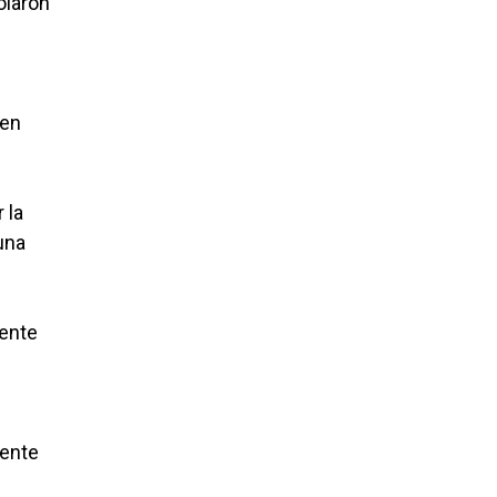
olaron
 en
 la
una
mente
mente