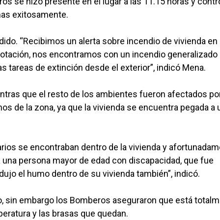
os se hizo presente en el lugar a las 11.15 horas y contr
amas exitosamente.
edido. “Recibimos un alerta sobre incendio de vivienda en
la dotación, nos encontramos con un incendio generalizado
s tareas de extinción desde el exterior”, indicó Mena.
entras que el resto de los ambientes fueron afectados por
inos de la zona, ya que la vivienda se encuentra pegada a 
tarios se encontraban dentro de la vivienda y afortunada
 a una persona mayor de edad con discapacidad, que fue
odujo el humo dentro de su vivienda también”, indicó.
, sin embargo los Bomberos aseguraron que está total
mperatura y las brasas que quedan.