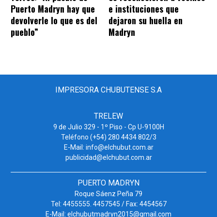
Puerto Madryn hay que
e instituciones que
devolverle lo que es del
dejaron su huella en
pueblo”
Madryn
IMPRESORA CHUBUTENSE S.A
TRELEW
9 de Julio 329 - 1º Piso - Cp U-9100H
Teléfono (+54) 280 4434 802/3
E-Mail: info@elchubut.com.ar
publicidad@elchubut.com.ar
PUERTO MADRYN
Roque Sáenz Peña 79
Tel: 4455555. 4457545 / Fax: 4454567
E-Mail: elchubutmadryn2015@gmail.com