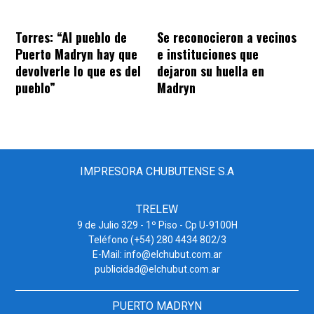
Torres: “Al pueblo de
Se reconocieron a vecinos
Puerto Madryn hay que
e instituciones que
devolverle lo que es del
dejaron su huella en
pueblo”
Madryn
IMPRESORA CHUBUTENSE S.A
TRELEW
9 de Julio 329 - 1º Piso - Cp U-9100H
Teléfono (+54) 280 4434 802/3
E-Mail: info@elchubut.com.ar
publicidad@elchubut.com.ar
PUERTO MADRYN