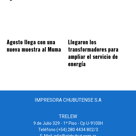
Agosto llega con una
Llegaron los
nueva muestra al Muma
transformadores para
ampliar el servicio de
energía
IMPRESORA CHUBUTENSE S.A
TRELEW
9 de Julio 329 - 1º Piso - Cp U-9100H
Teléfono (+54) 280 4434 802/3
E-Mail: info@elchubut.com.ar