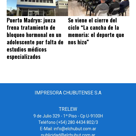
Puerto Madryn: jueza
Se viene el cierre del
frena tratamiento de
ciclo “La cancha de la
bloqueo hormonal en un
memoria: el deporte que
adolescente por falta de
nos hizo”
estudios médicos
especializados
IMPRESORA CHUBUTENSE S.A
TRELEW
9 de Julio 329 - 1º Piso - Cp U-9100H
Teléfono (+54) 280 4434 802/3
E-Mail: info@elchubut.com.ar
publicidad@elchubut.com.ar