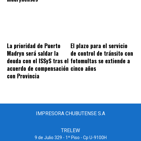
La prioridad de Puerto
El plazo para el servicio
Madryn será saldar la
de control de tránsito con
deuda con el ISSyS tras el
fotomultas se extiende a
acuerdo de compensación
cinco años
con Provincia
IMPRESORA CHUBUTENSE S.A
TRELEW
9 de Julio 329 - 1º Piso - Cp U-9100H