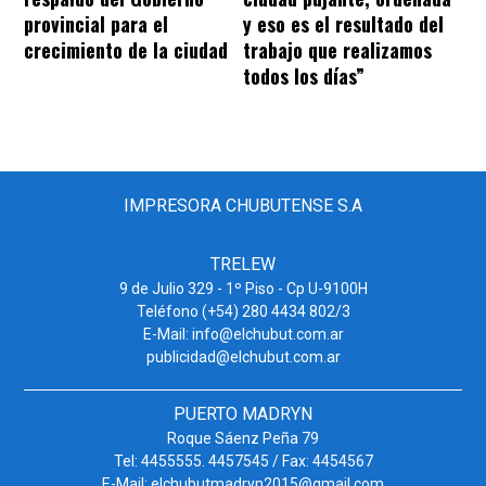
provincial para el
y eso es el resultado del
crecimiento de la ciudad
trabajo que realizamos
todos los días”
IMPRESORA CHUBUTENSE S.A
TRELEW
9 de Julio 329 - 1º Piso - Cp U-9100H
Teléfono (+54) 280 4434 802/3
E-Mail: info@elchubut.com.ar
publicidad@elchubut.com.ar
PUERTO MADRYN
Roque Sáenz Peña 79
Tel: 4455555. 4457545 / Fax: 4454567
E-Mail: elchubutmadryn2015@gmail.com