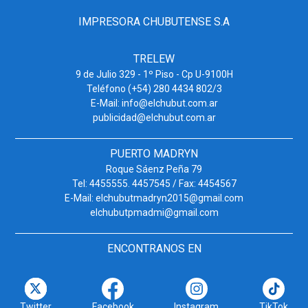
IMPRESORA CHUBUTENSE S.A
TRELEW
9 de Julio 329 - 1º Piso - Cp U-9100H
Teléfono (+54) 280 4434 802/3
E-Mail: info@elchubut.com.ar
publicidad@elchubut.com.ar
PUERTO MADRYN
Roque Sáenz Peña 79
Tel: 4455555. 4457545 / Fax: 4454567
E-Mail: elchubutmadryn2015@gmail.com
elchubutpmadmi@gmail.com
ENCONTRANOS EN
Twitter
Facebook
Instagram
TikTok