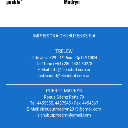
pueblo”
Madryn
IMPRESORA CHUBUTENSE S.A
TRELEW
9 de Julio 329 - 1º Piso - Cp U-9100H
Teléfono (+54) 280 4434 802/3
E-Mail: info@elchubut.com.ar
publicidad@elchubut.com.ar
PUERTO MADRYN
Roque Sáenz Peña 79
Tel: 4455555. 4457545 / Fax: 4454567
E-Mail: elchubutmadryn2015@gmail.com
elchubutpmadmi@gmail.com