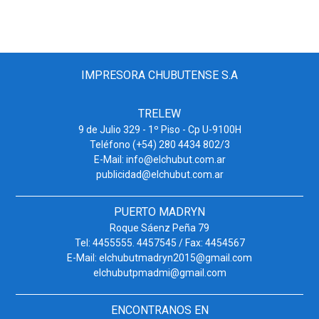
IMPRESORA CHUBUTENSE S.A
TRELEW
9 de Julio 329 - 1º Piso - Cp U-9100H
Teléfono (+54) 280 4434 802/3
E-Mail: info@elchubut.com.ar
publicidad@elchubut.com.ar
PUERTO MADRYN
Roque Sáenz Peña 79
Tel: 4455555. 4457545 / Fax: 4454567
E-Mail: elchubutmadryn2015@gmail.com
elchubutpmadmi@gmail.com
ENCONTRANOS EN