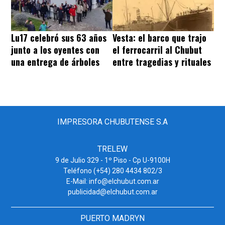
Lu17 celebró sus 63 años
Vesta: el barco que trajo
junto a los oyentes con
el ferrocarril al Chubut
una entrega de árboles
entre tragedias y rituales
IMPRESORA CHUBUTENSE S.A
TRELEW
9 de Julio 329 - 1º Piso - Cp U-9100H
Teléfono (+54) 280 4434 802/3
E-Mail: info@elchubut.com.ar
publicidad@elchubut.com.ar
PUERTO MADRYN