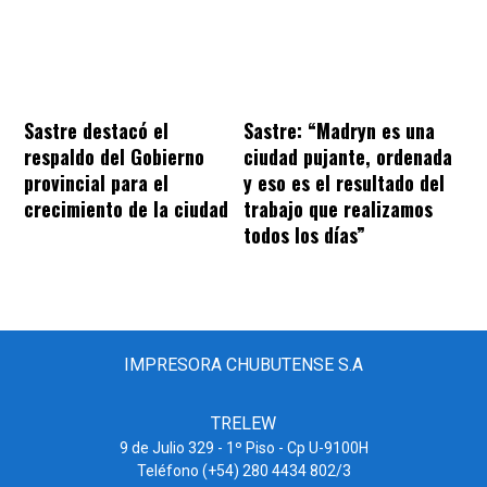
Sastre destacó el
Sastre: “Madryn es una
respaldo del Gobierno
ciudad pujante, ordenada
provincial para el
y eso es el resultado del
crecimiento de la ciudad
trabajo que realizamos
todos los días”
IMPRESORA CHUBUTENSE S.A
TRELEW
9 de Julio 329 - 1º Piso - Cp U-9100H
Teléfono (+54) 280 4434 802/3