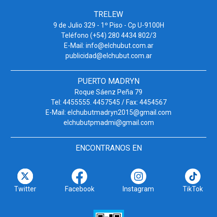
TRELEW
9 de Julio 329 - 1º Piso - Cp U-9100H
Teléfono (+54) 280 4434 802/3
E-Mail: info@elchubut.com.ar
publicidad@elchubut.com.ar
PUERTO MADRYN
Roque Sáenz Peña 79
Tel: 4455555. 4457545 / Fax: 4454567
E-Mail: elchubutmadryn2015@gmail.com
elchubutpmadmi@gmail.com
ENCONTRANOS EN
Twitter
Facebook
Instagram
TikTok