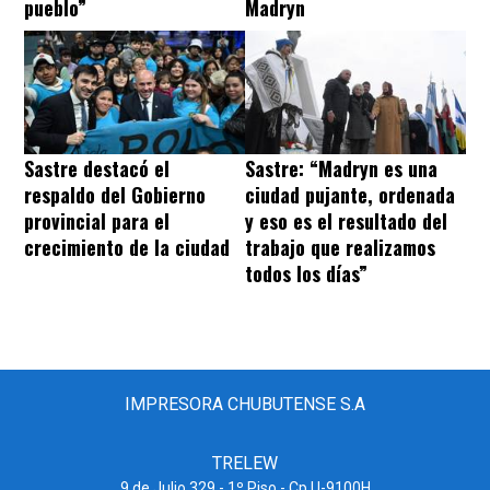
pueblo”
Madryn
Sastre destacó el
Sastre: “Madryn es una
respaldo del Gobierno
ciudad pujante, ordenada
provincial para el
y eso es el resultado del
crecimiento de la ciudad
trabajo que realizamos
todos los días”
IMPRESORA CHUBUTENSE S.A
TRELEW
9 de Julio 329 - 1º Piso - Cp U-9100H