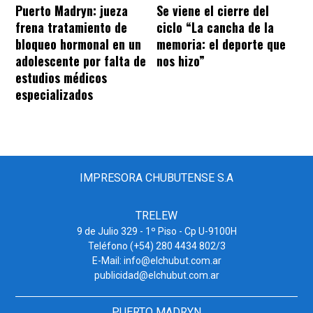
Puerto Madryn: jueza
Se viene el cierre del
frena tratamiento de
ciclo “La cancha de la
bloqueo hormonal en un
memoria: el deporte que
adolescente por falta de
nos hizo”
estudios médicos
especializados
IMPRESORA CHUBUTENSE S.A
TRELEW
9 de Julio 329 - 1º Piso - Cp U-9100H
Teléfono (+54) 280 4434 802/3
E-Mail: info@elchubut.com.ar
publicidad@elchubut.com.ar
PUERTO MADRYN