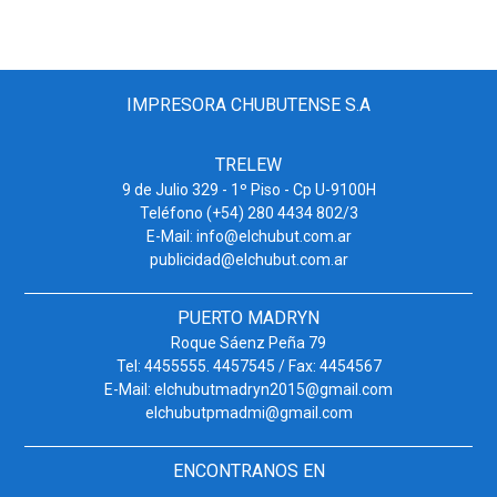
IMPRESORA CHUBUTENSE S.A
TRELEW
9 de Julio 329 - 1º Piso - Cp U-9100H
Teléfono (+54) 280 4434 802/3
E-Mail: info@elchubut.com.ar
publicidad@elchubut.com.ar
PUERTO MADRYN
Roque Sáenz Peña 79
Tel: 4455555. 4457545 / Fax: 4454567
E-Mail: elchubutmadryn2015@gmail.com
elchubutpmadmi@gmail.com
ENCONTRANOS EN