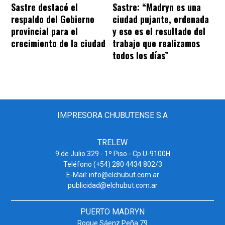
Sastre destacó el
Sastre: “Madryn es una
respaldo del Gobierno
ciudad pujante, ordenada
provincial para el
y eso es el resultado del
crecimiento de la ciudad
trabajo que realizamos
todos los días”
IMPRESORA CHUBUTENSE S.A
TRELEW
9 de Julio 329 - 1º Piso - Cp U-9100H
Teléfono (+54) 280 4434 802/3
E-Mail: info@elchubut.com.ar
publicidad@elchubut.com.ar
PUERTO MADRYN
Roque Sáenz Peña 79